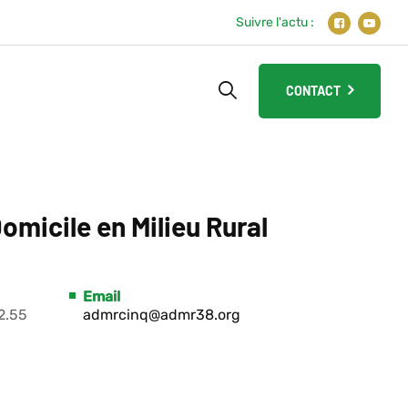
Suivre l'actu :
CONTACT
omicile en Milieu Rural
Email
2.55
admrcinq@admr38.org