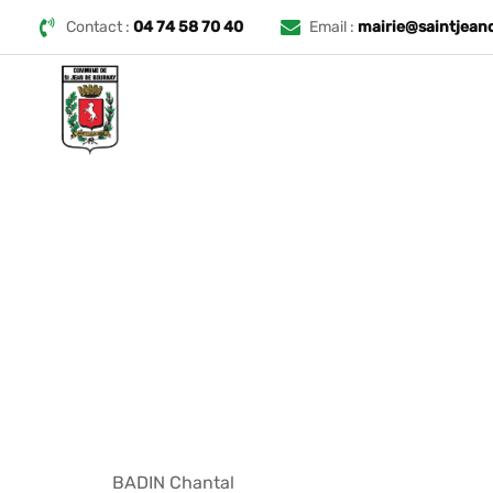
Skip
Contact :
04 74 58 70 40
Email :
mairie@saintjean
to
content
BADIN Chantal