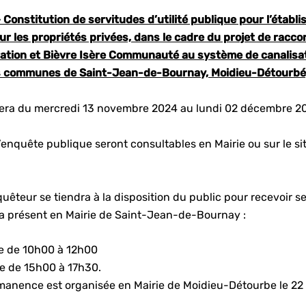
Constitution de servitudes d’utilité publique pour l’établ
ur les propriétés privées, dans le cadre du projet de racc
tion et Bièvre Isère Communauté au système de canalisat
des communes de Saint-Jean-de-Bournay, Moidieu-Détourbé
lera du mercredi 13 novembre 2024 au lundi 02 décembre 2
enquête publique seront consultables en Mairie ou sur le si
êteur se tiendra à la disposition du public pour recevoir se
ra présent en Mairie de Saint-Jean-de-Bournay :
e de 10h00 à 12h00
e de 15h00 à 17h30.
manence est organisée en Mairie de Moidieu-Détourbe le 2