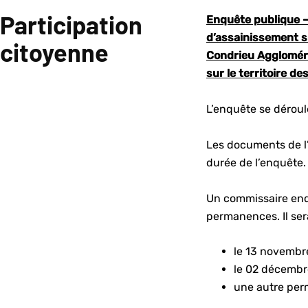
Participation
Enquête publique – 
d’assainissement s
citoyenne
Condrieu Aggloméra
sur le territoire 
L’enquête se dérou
Les documents de l’
durée de l’enquête.
Un commissaire enqu
permanences. Il se
le 13 novembr
le 02 décembr
une autre per