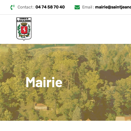
Contact :
04 74 58 70 40
Email :
mairie@saintjean
Mairie