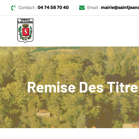
Contact :
04 74 58 70 40
Email :
mairie@saintjean
Remise Des Titre