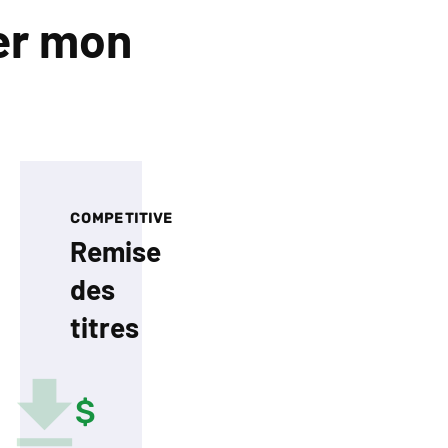
er mon
IVE
COMPETITIVE
Remise
des
titres
0
$