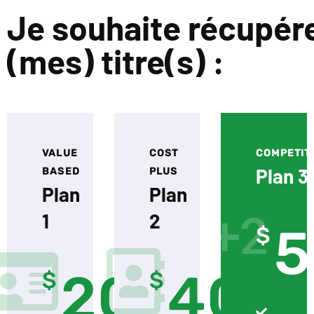
Je souhaite récupér
(mes) titre(s) :
VALUE
COST
COMPETIT
Plan 3
BASED
PLUS
Plan
Plan
1
2
5
$
20
40
$
$