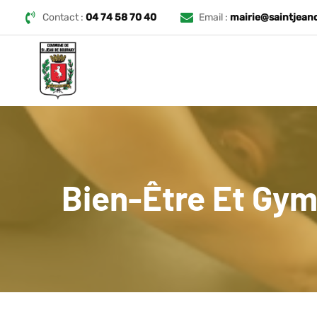
Contact :
04 74 58 70 40
Email :
mairie@saintjean
Bien-Être Et Gy