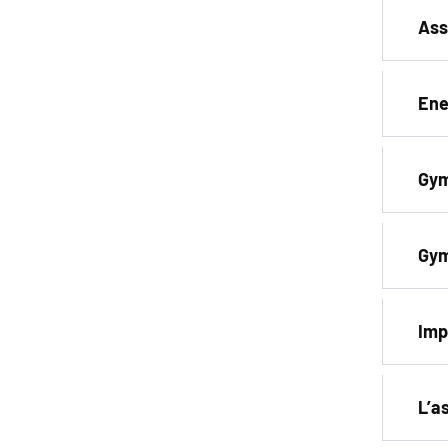
Ass
Ene
Gym
Gym
Imp
L’a