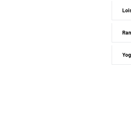
Loi
Ran
Yog