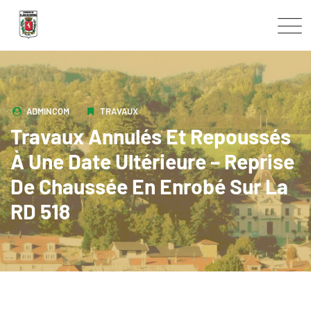
Skip
to
content
ADMINCOM
TRAVAUX
Travaux Annulés Et Repoussés
À Une Date Ultérieure – Reprise
De Chaussée En Enrobé Sur La
RD 518