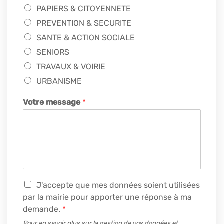
PAPIERS & CITOYENNETE
PREVENTION & SECURITE
SANTE & ACTION SOCIALE
SENIORS
TRAVAUX & VOIRIE
URBANISME
Votre message
*
R
J'accepte que mes données soient utilisées
G
par la mairie pour apporter une réponse à ma
P
demande.
*
D
*
Pour en savoir plus sur la gestion de vos données et