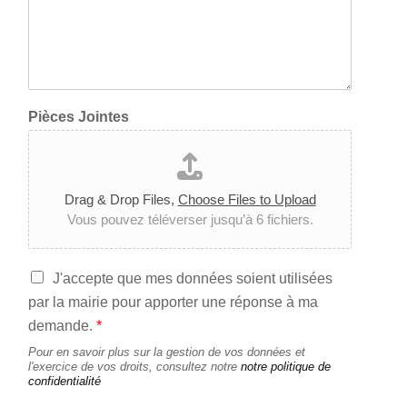
Pièces Jointes
Drag & Drop Files,
Choose Files to Upload
Vous pouvez téléverser jusqu’à 6 fichiers.
A
J'accepte que mes données soient utilisées
c
par la mairie pour apporter une réponse à ma
c
demande.
*
o
r
Pour en savoir plus sur la gestion de vos données et
d
l'exercice de vos droits, consultez notre
notre politique de
confidentialité
R
G